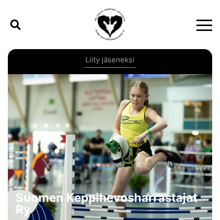
Liity jäseneksi
Suomen Keppihevosharrastajat
Ry