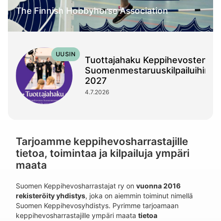
The Finnish Hobbyhorse Association
Tuottajahaku Keppihevosten
Suomenmestaruuskilpailuihin
2027
4.7.2026
Tarjoamme keppihevosharrastajille
tietoa, toimintaa ja kilpailuja ympäri
maata
Suomen Keppihevosharrastajat ry on
vuonna
2016
rekisteröity yhdistys
, joka on aiemmin toiminut nimellä
Suomen Keppihevosyhdistys. Pyrimme tarjoamaan
keppihevosharrastajille ympäri maata
tietoa