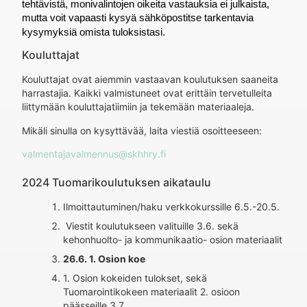
tehtävistä, monivalintojen oikeita vastauksia ei julkaista,
mutta voit vapaasti kysyä sähköpostitse tarkentavia
kysymyksiä omista tuloksistasi.
Kouluttajat
Kouluttajat ovat aiemmin vastaavan koulutuksen saaneita
harrastajia. Kaikki valmistuneet ovat erittäin tervetulleita
liittymään kouluttajatiimiin ja tekemään materiaaleja.
Mikäli sinulla on kysyttävää, laita viestiä osoitteeseen:
valmentajavalmennus@skhhry.fi
2024 Tuomarikoulutuksen aikataulu
Ilmoittautuminen/haku verkkokurssille 6.5.-20.5.
Viestit koulutukseen valituille 3.6. sekä
kehonhuolto- ja kommunikaatio- osion materiaalit
26.6. 1. Osion koe
1. Osion kokeiden tulokset, sekä
Tuomarointikokeen materiaalit 2. osioon
päässeille 3.7.