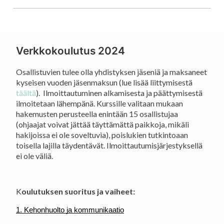
Verkkokoulutus 2024
Osallistuvien tulee olla yhdistyksen jäseniä ja maksaneet
kyseisen vuoden jäsenmaksun (lue lisää liittymisestä
täältä
). Ilmoittautuminen alkamisesta ja päättymisestä
ilmoitetaan lähempänä. Kurssille valitaan mukaan
hakemusten perusteella enintään 15 osallistujaa
(ohjaajat voivat jättää täyttämättä paikkoja, mikäli
hakijoissa ei ole soveltuvia), poislukien tutkintoaan
toisella lajilla täydentävät. Ilmoittautumisjärjestyksellä
ei ole väliä.
K
oulutuksen suoritus ja vaiheet:
1. Kehonhuolto ja kommunikaatio