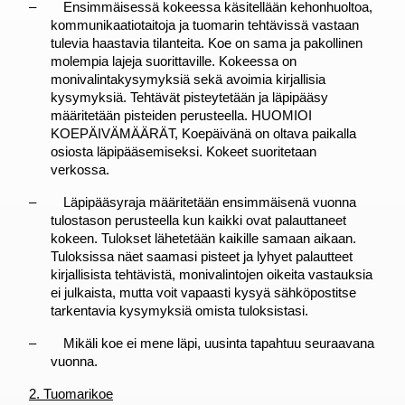
–
Ensimmäisessä kokeessa käsitellään kehonhuoltoa, 
kommunikaatiotaitoja ja tuomarin tehtävissä vastaan 
tulevia haastavia tilanteita. Koe on sama ja pakollinen 
molempia lajeja suorittaville. Kokeessa on 
monivalintakysymyksiä sekä avoimia kirjallisia 
kysymyksiä. Tehtävät pisteytetään ja läpipääsy 
määritetään pisteiden perusteella. HUOMIOI 
KOEPÄIVÄMÄÄRÄT, Koepäivänä on oltava paikalla 
osiosta läpipääsemiseksi. Kokeet suoritetaan 
verkossa.
–
Läpipääsyraja määritetään ensimmäisenä vuonna 
tulostason perusteella kun kaikki ovat palauttaneet 
kokeen. Tulokset lähetetään kaikille samaan aikaan. 
Tuloksissa näet saamasi pisteet ja lyhyet palautteet 
kirjallisista tehtävistä, monivalintojen oikeita vastauksia 
ei julkaista, mutta voit vapaasti kysyä sähköpostitse 
tarkentavia kysymyksiä omista tuloksistasi.
–
Mikäli koe ei mene läpi, uusinta tapahtuu seuraavana 
vuonna.
2. Tuomarikoe