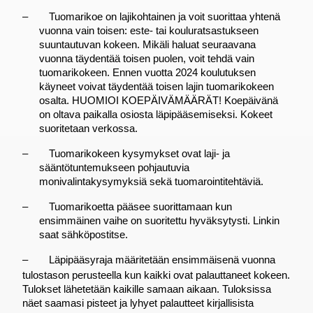
–
Tuomarikoe on lajikohtainen ja voit suorittaa yhtenä 
vuonna vain toisen: este- tai kouluratsastukseen 
suuntautuvan kokeen. Mikäli haluat seuraavana 
vuonna täydentää toisen puolen, voit tehdä vain 
tuomarikokeen. Ennen vuotta 2024 koulutuksen 
käyneet voivat täydentää toisen lajin tuomarikokeen 
osalta. HUOMIOI KOEPÄIVÄMÄÄRÄT! Koepäivänä 
on oltava paikalla osiosta läpipääsemiseksi. Kokeet 
suoritetaan verkossa.
–
Tuomarikokeen kysymykset ovat laji- ja 
sääntötuntemukseen pohjautuvia 
monivalintakysymyksiä sekä tuomarointitehtäviä.
–
Tuomarikoetta pääsee suorittamaan kun 
ensimmäinen vaihe on suoritettu hyväksytysti. Linkin 
saat sähköpostitse.
–
Läpipääsyraja määritetään ensimmäisenä vuonna
tulostason perusteella kun kaikki ovat palauttaneet kokeen.
Tulokset lähetetään kaikille samaan aikaan. Tuloksissa
näet saamasi pisteet ja lyhyet palautteet kirjallisista