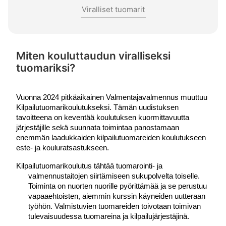
Viralliset tuomarit
Miten kouluttaudun viralliseksi
tuomariksi?
Vuonna 2024 pitkäaikainen Valmentajavalmennus muuttuu
Kilpailutuomarikoulutukseksi. Tämän uudistuksen
tavoitteena on keventää koulutuksen kuormittavuutta
järjestäjille sekä suunnata toimintaa panostamaan
enemmän laadukkaiden kilpailutuomareiden koulutukseen
este- ja kouluratsastukseen.
Kilpailutuomarikoulutus tähtää tuomarointi- ja 
valmennustaitojen siirtämiseen sukupolvelta toiselle. 
Toiminta on nuorten nuorille pyörittämää ja se perustuu 
vapaaehtoisten, aiemmin kurssin käyneiden uutteraan 
työhön. Valmistuvien tuomareiden toivotaan toimivan 
tulevaisuudessa tuomareina ja kilpailujärjestäjinä.