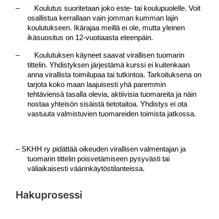
–
Koulutus suoritetaan joko este- tai koulupuolelle. Voit 
osallistua kerrallaan vain jomman kumman lajin 
koulutukseen. Ikärajaa meillä ei ole, mutta yleinen 
ikäsuositus on 12-vuotiaasta eteenpäin.
–
Koulutuksen käyneet saavat virallisen tuomarin 
tittelin. Yhdistyksen järjestämä kurssi ei kuitenkaan 
anna virallista toimilupaa tai tutkintoa. Tarkoituksena on 
tarjota koko maan laajuisesti yhä paremmin 
tehtäviensä tasalla olevia, aktiivisia tuomareita ja näin 
nostaa yhteisön sisäistä tietotaitoa. Yhdistys ei ota 
vastuuta valmistuvien tuomareiden toimista jatkossa.
– SKHH ry pidättää oikeuden virallisen valmentajan ja
tuomarin tittelin poisvetämiseen pysyvästi tai
väliaikaisesti väärinkäytöstilanteissa.
Hakuprosessi