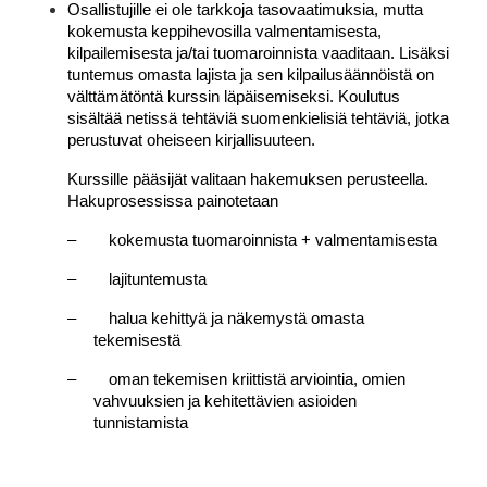
Osallistujille ei ole tarkkoja tasovaatimuksia, mutta
kokemusta keppihevosilla valmentamisesta,
kilpailemisesta ja/tai tuomaroinnista vaaditaan. Lisäksi
tuntemus omasta lajista ja sen kilpailusäännöistä on
välttämätöntä kurssin läpäisemiseksi. Koulutus
sisältää netissä tehtäviä suomenkielisiä tehtäviä, jotka
perustuvat oheiseen kirjallisuuteen.
Kurssille pääsijät valitaan hakemuksen perusteella.
Hakuprosessissa painotetaan
–
kokemusta tuomaroinnista + valmentamisesta
–
lajituntemusta
–
halua kehittyä ja näkemystä omasta
tekemisestä
–
oman tekemisen kriittistä arviointia, omien
vahvuuksien ja kehitettävien asioiden
tunnistamista