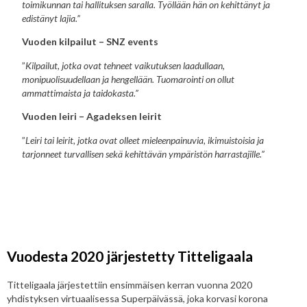
toimikunnan tai hallituksen saralla. Työllään hän on kehittänyt ja
edistänyt lajia.”
Vuoden kilpailut – SNZ events
”
Kilpailut, jotka ovat tehneet vaikutuksen laadullaan,
monipuolisuudellaan ja hengellään. Tuomarointi on ollut
ammattimaista ja taidokasta.”
Vuoden leiri – Agadeksen leirit
”
Leiri tai leirit, jotka ovat olleet mieleenpainuvia, ikimuistoisia ja
tarjonneet turvallisen sekä kehittävän ympäristön harrastajille.”
Vuodesta 2020 järjestetty Titteligaala
Titteligaala järjestettiin ensimmäisen kerran vuonna 2020
yhdistyksen virtuaalisessa Superpäivässä, joka korvasi korona