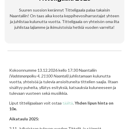
Suuren suosion kerännyt Titteligaala palaa takaisin
Naantaliin! On taas aika koota keppihevosiharrastajat yhteen
ja juhlistaa kulunutta vuotta. Titteligaala on yhteisön oma ilta
juhlistaa lajiamme ja ikimuistoisia hetkiä vuoden varrelta!
Kokoonnumme 13.12.2026 kello 17:30 Naantaliin
(Vadstenanpolku 4, 21100 Naantali)
juhlistamaan kulunutta
vuotta, yhteisöä ja tulevia ansioituneita tittelien saajia. Iltaan
sisältyy puheita, yllätys esityksiä, katsauksia kuluneeseen ja
tulevaan vuoteen sekä musiikkia.
Liput titteligaalaan voit ostaa
täältä
.
Yhden lipun hinta on
10e.
Aikataulu 2025:
2.11. Julkaistaan tulevan vuoden Tittelit, ja säännöt