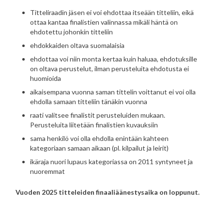
Titteliraadin jäsen ei voi ehdottaa itseään titteliin, eikä
ottaa kantaa finalistien valinnassa mikäli häntä on
ehdotettu johonkin titteliin
ehdokkaiden oltava suomalaisia
ehdottaa voi niin monta kertaa kuin haluaa, ehdotuksille
on oltava perustelut, ilman perusteluita ehdotusta ei
huomioida
aikaisempana vuonna saman tittelin voittanut ei voi olla
ehdolla samaan titteliin tänäkin vuonna
raati valitsee finalistit perusteluiden mukaan.
Perusteluita liitetään finalistien kuvauksiin
sama henkilö voi olla ehdolla enintään kahteen
kategoriaan samaan aikaan (pl. kilpailut ja leirit)
ikäraja nuori lupaus kategoriassa on 2011 syntyneet ja
nuoremmat
Vuoden 2025 titteleiden finaaliäänestysaika on loppunut.