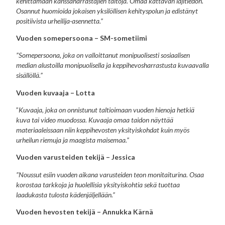
kehittämään kanssaharrastajien taitoja. Omaa kattavan lajitiedon.
Osannut huomioida jokaisen yksilöllisen kehityspolun ja edistänyt
positiivista urheilija-asennetta.”
Vuoden somepersoona – SM-sometiimi
”Somepersoona, joka on valloittanut monipuolisesti sosiaalisen
median alustoilla monipuolisella ja keppihevosharrastusta kuvaavalla
sisällöllä.”
Vuoden kuvaaja – Lotta
”
Kuvaaja, joka on onnistunut taltioimaan vuoden hienoja hetkiä
kuva tai video muodossa. Kuvaaja omaa taidon näyttää
materiaaleissaan niin keppihevosten yksityiskohdat kuin myös
urheilun riemuja ja maagista maisemaa.”
Vuoden varusteiden tekijä – Jessica
”Noussut esiin vuoden aikana varusteiden teon monitaiturina. Osaa
korostaa tarkkoja ja huolellisia yksityiskohtia sekä tuottaa
laadukasta tulosta kädenjäljellään.”
Vuoden hevosten tekijä – Annukka Kärnä