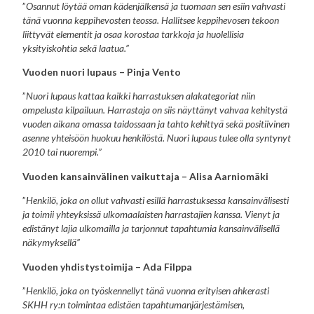
”
Osannut löytää oman kädenjälkensä ja tuomaan sen esiin vahvasti
tänä vuonna keppihevosten teossa. Hallitsee keppihevosen tekoon
liittyvät elementit ja osaa korostaa tarkkoja ja huolellisia
yksityiskohtia sekä laatua.”
Vuoden nuori lupaus – Pinja Vento
”
Nuori lupaus kattaa kaikki harrastuksen alakategoriat niin
ompelusta kilpailuun. Harrastaja on siis näyttänyt vahvaa kehitystä
vuoden aikana omassa taidossaan ja tahto kehittyä sekä positiivinen
asenne yhteisöön huokuu henkilöstä. Nuori lupaus tulee olla syntynyt
2010 tai nuorempi.”
Vuoden kansainvälinen vaikuttaja – Alisa Aarniomäki
”
Henkilö, joka on ollut vahvasti esillä harrastuksessa kansainvälisesti
ja toimii yhteyksissä ulkomaalaisten harrastajien kanssa. Vienyt ja
edistänyt lajia ulkomailla ja tarjonnut tapahtumia kansainvälisellä
näkymyksellä”
Vuoden yhdistystoimija – Ada Filppa
”
Henkilö, joka on työskennellyt tänä vuonna erityisen ahkerasti
SKHH ry:n toimintaa edistäen tapahtumanjärjestämisen,