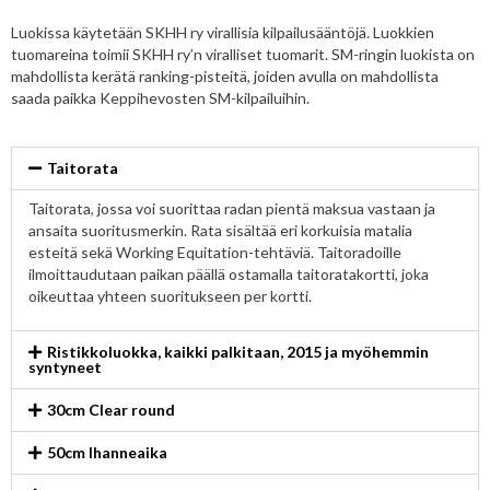
Luokissa käytetään SKHH ry virallisia kilpailusääntöjä. Luokkien
tuomareina toimii SKHH ry’n viralliset tuomarit. SM-ringin luokista on
mahdollista kerätä ranking-pisteitä, joiden avulla on mahdollista
saada paikka Keppihevosten SM-kilpailuihin.
Taitorata
Taitorata, jossa voi suorittaa radan pientä maksua vastaan ja
ansaita suoritusmerkin. Rata sisältää eri korkuisia matalia
esteitä sekä Working Equitation-tehtäviä. Taitoradoille
ilmoittaudutaan paikan päällä ostamalla taitoratakortti, joka
oikeuttaa yhteen suoritukseen per kortti.
Ristikkoluokka, kaikki palkitaan, 2015 ja myöhemmin
syntyneet
30cm Clear round
50cm Ihanneaika