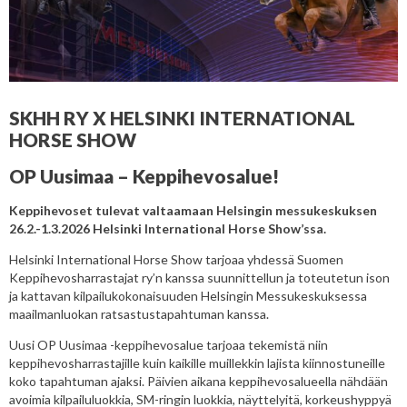
SKHH RY X HELSINKI INTERNATIONAL
HORSE SHOW
OP Uusimaa – Keppihevosalue!
Keppihevoset tulevat valtaamaan Helsingin
messukeskuksen
26.2.-1.3.2026 Helsinki International Horse
Show’ssa.
Helsinki International Horse Show tarjoaa yhdessä Suomen
Keppihevosharrastajat ry’n kanssa suunnittellun ja toteutetun ison
ja kattavan kilpailukokonaisuuden Helsingin Messukeskuksessa
maailmanluokan ratsastustapahtuman kanssa.
Uusi OP Uusimaa -keppihevosalue tarjoaa tekemistä niin
keppihevosharrastajille kuin kaikille muillekkin lajista kiinnostuneille
koko tapahtuman ajaksi. Päivien aikana keppihevosalueella nähdään
avoimia kilpailuluokkia, SM-ringin luokkia, näyttelyitä, korkeushyppyä