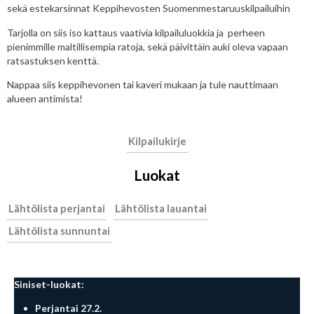
sekä estekarsinnat Keppihevosten Suomenmestaruuskilpailuihin
Tarjolla on siis iso kattaus vaativia kilpailuluokkia ja perheen
pienimmille maltillisempia ratoja, sekä päivittäin auki oleva vapaan
ratsastuksen kenttä.
Nappaa siis keppihevonen tai kaveri mukaan ja tule nauttimaan
alueen antimista!
Kilpailukirje
Luokat
Lähtölista perjantai
Lähtölista lauantai
Lähtölista sunnuntai
Siniset-luokat:
Perjantai 27.2.