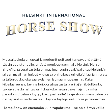
Messukeskuksen upeat ja modernit puitteet tarjoavat näyttämön
täysin uudistuneelle, entistä monipuolisemmalle Helsinki Horse
Show’lle. Esteratsastuksen maailmancupin osakilpailu tuo Helsinkiin
jälleen maailman huiput – luvassa on huikeaa urheilujuhlaa, jännitystä
ja taituruutta, joka saa sydämen lyömään nopeammin. Kaksi
kilpailuareenaa, täynnä huippuratsastusta ja eri lajien ilotulitusta,
takaavat, että nähtävää riittää koko neljän päivän ajan. Ja mikä
parasta – ohjelmaa löytyy koko perheelle! Laajentunut messualue on
ostosparatiisi vailla vertaa – täynnä löytöjä, uutuuksia ja tunnelmaa.
Horse Show on enemmän kuin tapahtuma – se on elämys vailla