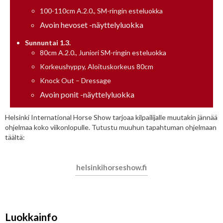
100-110cm A.2.0., SM-ringin esteluokka
Avoin hevoset -näyttelyluokka
Sunnuntai 1.3.
80cm A.2.0., Juniori SM-ringin esteluokka
Korkeushyppy, Aloituskorkeus 80cm
Knock Out – Dressage
Avoin ponit -näyttelyluokka
Helsinki International Horse Show tarjoaa kilpailijalle muutakin jännää
ohjelmaa koko viikonlopulle. Tutustu muuhun tapahtuman ohjelmaan
täältä:
helsinkihorseshow.fi
Luokkainfo