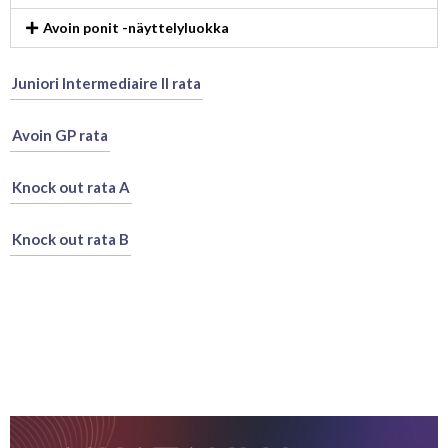
Avoin ponit -näyttelyluokka
Juniori Intermediaire II rata
Avoin GP rata
Knock out rata A
Knock out rata B