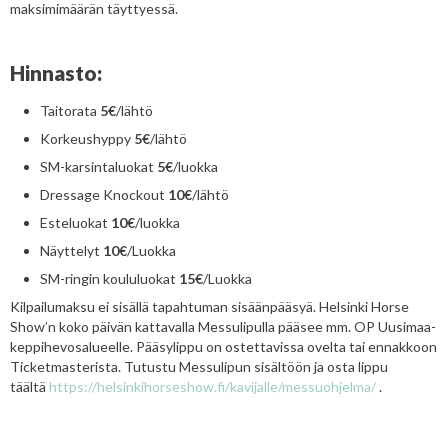
maksimimäärän täyttyessä.
Hinnasto:
Taitorata
5€
/lähtö
Korkeushyppy
5€
/lähtö
SM-karsintaluokat
5€
/luokka
Dressage Knockout
10€
/lähtö
Esteluokat
10€
/luokka
Näyttelyt
10€
/Luokka
SM-ringin koululuokat
15€
/Luokka
Kilpailumaksu ei sisällä tapahtuman sisäänpääsyä. Helsinki Horse
Show’n koko päivän kattavalla Messulipulla pääsee mm. OP Uusimaa-
keppihevosalueelle. Pääsylippu on ostettavissa ovelta tai ennakkoon
Ticketmasterista. Tutustu Messulipun sisältöön ja osta lippu
täältä
https://helsinkihorseshow.fi/kavijalle/messuohjelma/
.