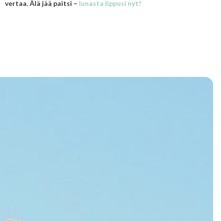
vertaa. Älä jää paitsi –
lunasta lippusi nyt!