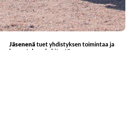
Jäsenenä
tuet yhdistyksen toimintaa ja
harrastuksen kehitystä
Jäsenenä saat yhdistyksen tapahtumista etuja sekä samalla
tuet yhdistyksen toimintaa ja kehitystä.
Liity jäseneksi