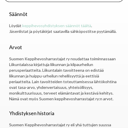
Säännöt
Löydät
keppihevosyhdistyksen säännöt täältä
.
Jäsenlistat ja pöytäkirjat saatavilla sähköpostitse pyytämällä.
Arvot
Suomen Keppihevosharrastajat ry noudattaa toiminnassaan
Liikuntalaissa kirjattuja liikunnan ja kilpaurheilun
perusperiaatteita. Liikuntalain tavoitteena on edistää
liikunnan ja huippu-urheilun rehellisyyttä ja eettisiä
periaatteita. Lain tavoitteiden toteuttamisessa lähtökohtina
ovat tasa-arvo, yhdenvertaisuus, yhteisöllisyys,
monikulttuurisuus, terveet elämäntavat ja kestävä kehitys.
Nämä ovat myös Suomen keppihevosharrastajat ry:n arvot.
Yhdistyksen historia
Suomen Keppihevosharrastajat ry eli yhä tuttujen suussa