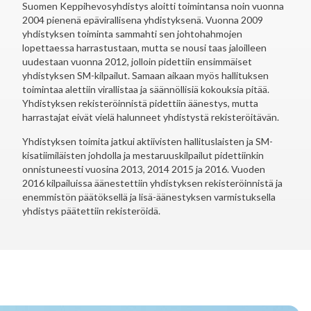
Suomen Keppihevosyhdistys aloitti toimintansa noin vuonna
2004 pienenä epävirallisena yhdistyksenä. Vuonna 2009
yhdistyksen toiminta sammahti sen johtohahmojen
lopettaessa harrastustaan, mutta se nousi taas jaloilleen
uudestaan vuonna 2012, jolloin pidettiin ensimmäiset
yhdistyksen SM-kilpailut. Samaan aikaan myös hallituksen
toimintaa alettiin virallistaa ja säännöllisiä kokouksia pitää.
Yhdistyksen rekisteröinnistä pidettiin äänestys, mutta
harrastajat eivät vielä halunneet yhdistystä rekisteröitävän.
Yhdistyksen toimita jatkui aktiivisten hallituslaisten ja SM-
kisatiimiläisten johdolla ja mestaruuskilpailut pidettiinkin
onnistuneesti vuosina 2013, 2014 2015 ja 2016. Vuoden
2016 kilpailuissa äänestettiin yhdistyksen rekisteröinnistä ja
enemmistön päätöksellä ja lisä-äänestyksen varmistuksella
yhdistys päätettiin rekisteröidä.