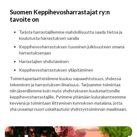
Suomen Keppihevosharrastajat ry:n
tavoite on
Tarjota harrastajillemme mahdollisuutta saada tietoa ja
koulutusta harrastuksen saralla
Keppihevosharrastuksen tuominen julkisuuteen omana
harrastuksenaan
Harrastajien yhdistäminen
Keppihevosharrastuksen ylläpitäminen
Toimintaperiaatteisiimme kuuluu vapaaehtoisuus, yhdessä
tekeminen ja harrastuksen ilmaisuus. Tarjoamme toimintaa
niin jäsenillemme kuin myös yhdistykseen kuulumattomille
keppihevosharrastajille. Pyrimme pitämään kulurakenteemme
kevyenä ja toimintaan liittymisen kynnyksen matalana, jotta
yhä useampi nuori uskaltautuisi yhdistystoiminnan maailmaan.