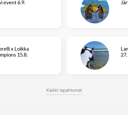
vi event 6.9.
Jär
relli x Loikka
La
mpions 15.8.
27.
Kaikki tapahtumat