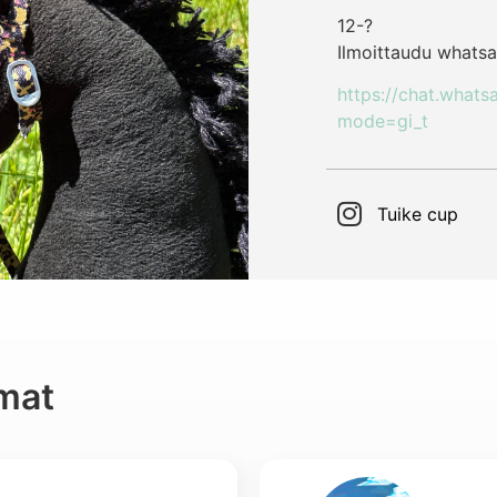
12-?
Ilmoittaudu what
https://chat.wha
mode=gi_t
Tuike cup
mat