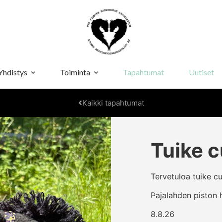
Yhdistys
Toiminta
Tapahtumat
Uutiset
Kaikki tapahtumat
Tuike c
Tervetuloa tuike c
Pajalahden piston 
8.8.26