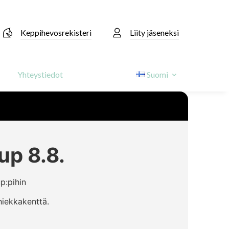
Keppihevosrekisteri
Liity jäseneksi
Yhteystiedot
Suomi
up 8.8.
up:pihin
hiekkakenttä.