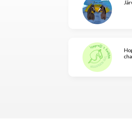
Jär
Hop
cha