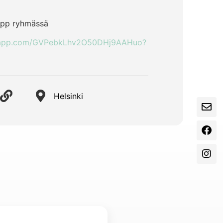
sapp ryhmässä
tsapp.com/GVPebkLhv2O50DHj9AAHuo?
Helsinki