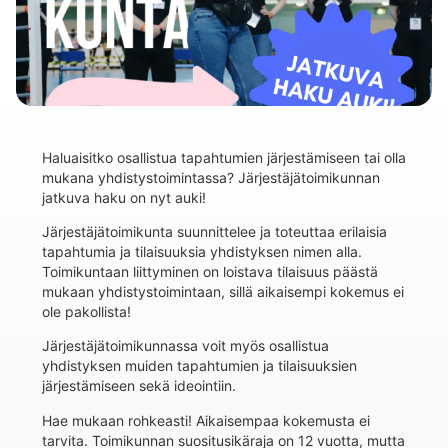
Haluaisitko osallistua tapahtumien järjestämiseen tai olla
mukana yhdistystoimintassa? Järjestäjätoimikunnan
jatkuva haku on nyt auki!
Järjestäjätoimikunta suunnittelee ja toteuttaa erilaisia
tapahtumia ja tilaisuuksia yhdistyksen nimen alla.
Toimikuntaan liittyminen on loistava tilaisuus päästä
mukaan yhdistystoimintaan, sillä aikaisempi kokemus ei
ole pakollista!
Järjestäjätoimikunnassa voit myös osallistua
yhdistyksen muiden tapahtumien ja tilaisuuksien
järjestämiseen sekä ideointiin.
Hae mukaan rohkeasti! Aikaisempaa kokemusta ei
tarvita. Toimikunnan suositusikäraja on 12 vuotta, mutta