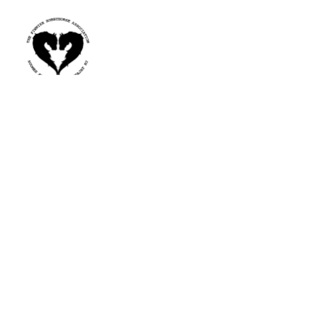
Jäsenyys
Yhdistys
Liity jäseneksi
Tietoa yhdistyksestä
Jäsenmaksu
Yhdistyksen säännöt
Edut
Hallitus
Tapahtumat
Yhteystiedot
Kilpailusäännöt
Uutiset
Valmennuskoulutus
Tietosuoja
Työtarjoukset
Tilaus- ja toimitusehdot