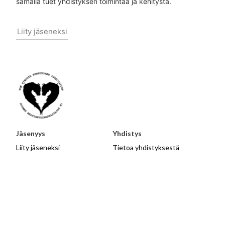
samalla tuet yhdistyksen toimintaa ja kehitystä.
Liity jäseneksi
Jäsenyys
Yhdistys
Liity jäseneksi
Tietoa yhdistyksestä
Jäsenmaksu
Yhdistyksen säännöt
Edut
Hallitus
Tapahtumat
Yhteystiedot
Kilpailusäännöt
Uutiset
Valmennuskoulutus
Tietosuoja