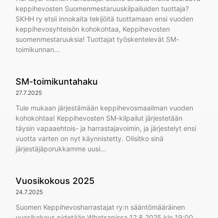
keppihevosten Suomenmestaruuskilpailuiden tuottaja?
SKHH ry etsii innokaita tekijöitä tuottamaan ensi vuoden
keppihevosyhteisön kohokohtaa, Keppihevosten
suomenmestaruuksia! Tuottajat työskentelevät SM-
toimikunnan
SM-toimikuntahaku
27.7.2025
Tule mukaan järjestämään keppihevosmaailman vuoden
kohokohtaa! Keppihevosten SM-kilpailut järjestetään
täysin vapaaehtois- ja harrastajavoimin, ja järjestelyt ensi
vuotta varten on nyt käynnistetty. Olisitko sinä
järjestäjäporukkamme uusi
Vuosikokous 2025
24.7.2025
Suomen Keppihevosharrastajat ry:n sääntömääräinen
vuosikokous pidetään Whatsapissa 12.8.2025 klo 19:00