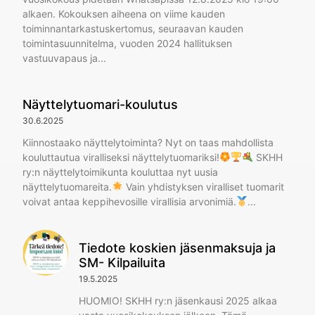
alkaen. Kokouksen aiheena on viime kauden
toiminnantarkastuskertomus, seuraavan kauden
toimintasuunnitelma, vuoden 2024 hallituksen
vastuuvapaus ja
Näyttelytuomari-koulutus
30.6.2025
Kiinnostaako näyttelytoiminta? Nyt on taas mahdollista
kouluttautua viralliseksi näyttelytuomariksi!
SKHH
ry:n näyttelytoimikunta kouluttaa nyt uusia
näyttelytuomareita.
Vain yhdistyksen viralliset tuomarit
voivat antaa keppihevosille virallisia arvonimiä.
Tiedote koskien jäsenmaksuja ja
SM- Kilpailuita
19.5.2025
HUOMIO! SKHH ry:n jäsenkausi 2025 alkaa