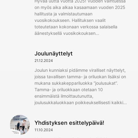
Hyvää uutta vuotta 2025! Vuoden vaihtuessa
on myös aika alkaa kasaamaan vuoden 2025
hallitusta ja valmistautumaan
vuosikokoukseen. Hallituksen vaalit
toteutetaan kokonaan verkossa salaisella
äänestyksellä vuosikokouksen
Joulunäyttelyt
21.12.2024
Joulun kunniaksi pidämme viralliset näyttelyt,
joissa tavallisen tamma- ja oriluokan lisäksi on
mukana sukkakeppariluokka ”joulusukat”.
Tamma- ja oriluokkaan otetaan 10
ensimmäistä ilmoittautunutta,
joulusukkaluokkaan poikkeuksellisesti kaikki
Yhdistyksen esittelypäivä!
11.10.2024