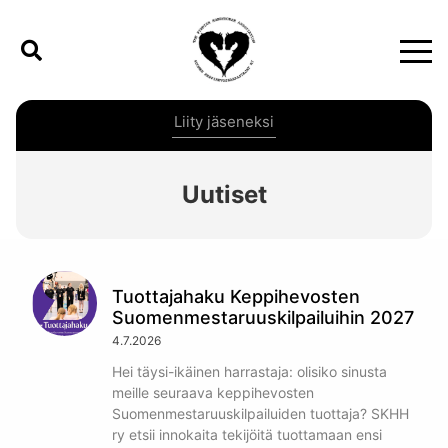
Liity jäseneksi
Uutiset
Tuottajahaku Keppihevosten
Suomenmestaruuskilpailuihin 2027
4.7.2026
Hei täysi-ikäinen harrastaja: olisiko sinusta
meille seuraava keppihevosten
Suomenmestaruuskilpailuiden tuottaja? SKHH
ry etsii innokaita tekijöitä tuottamaan ensi