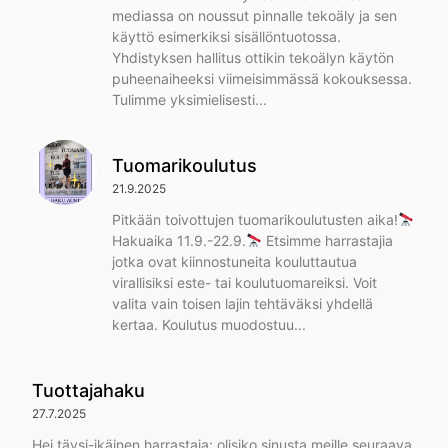
mediassa on noussut pinnalle tekoäly ja sen
käyttö esimerkiksi sisällöntuotossa.
Yhdistyksen hallitus ottikin tekoälyn käytön
puheenaiheeksi viimeisimmässä kokouksessa.
Tulimme yksimielisesti
Tuomarikoulutus
21.9.2025
Pitkään toivottujen tuomarikoulutusten aika!
Hakuaika 11.9.-22.9.
Etsimme harrastajia
jotka ovat kiinnostuneita kouluttautua
virallisiksi este- tai koulutuomareiksi. Voit
valita vain toisen lajin tehtäväksi yhdellä
kertaa. Koulutus muodostuu
Tuottajahaku
27.7.2025
Hei täysi-ikäinen harrastaja: olisiko sinusta meille seuraava