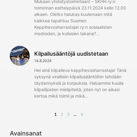
Mukaan yhdistystoimintaan! – SKHH ry:n
toiminnan esittelypäivä 23.11.2024 kello 12.00
alkaen. Oletko halukas kuulemaan mitä
kaikkea tapahtuu Suomen
Keppihevosharrastajat ry:n sosiaalisten
medioiden, ja kulissien takana?
Kilpailusääntöjä uudistetaan
14.8.2024
Hei sinä kilpaileva keppihevosharrastaja! Tänä
syksynä virallisiin kilpailusääntöihin tehdään
täydennyksiä ja korjauksia. Haluamme kuulla
kilpailijoiden mielipiteitä, joten nyt on aikasi
kertoa mikä toimii ja mikä
1
2
3
…
6
Avainsanat