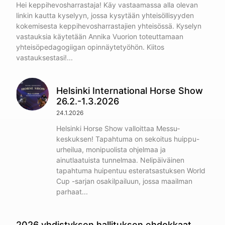
Hei keppihevosharrastaja! Käy vastaamassa alla olevan
linkin kautta kyselyyn, jossa kysytään yhteisöllisyyden
kokemisesta keppihevosharrastajien yhteisössä. Kyselyn
vastauksia käytetään Annika Vuorion toteuttamaan
yhteisöpedagogiigan opinnäytetyöhön. Kiitos
vastauksestasi!
Helsinki International Horse Show
26.2.-1.3.2026
24.1.2026
Helsinki Horse Show valloittaa Messu­
keskuksen! Tapahtuma on sekoitus huippu-
urheilua, monipuolista ohjelmaa ja
ainutlaatuista tunnelmaa. Nelipäiväinen
tapahtuma huipentuu esteratsastuksen World
Cup -sarjan osakilpailuun, jossa maailman
parhaat
2026 yhdistyksen hallituksen ehdokkaat