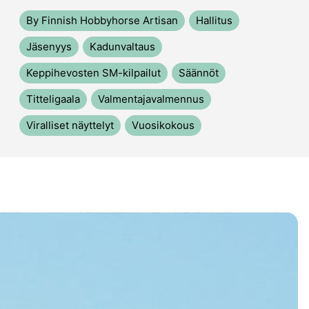
By Finnish Hobbyhorse Artisan
Hallitus
Jäsenyys
Kadunvaltaus
Keppihevosten SM-kilpailut
Säännöt
Titteligaala
Valmentajavalmennus
Viralliset näyttelyt
Vuosikokous