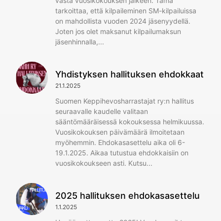
vasta vuosikokouksen jälkeen. Tämä
tarkoittaa, että kilpaileminen SM-kilpailuissa
on mahdollista vuoden 2024 jäsenyydellä.
Joten jos olet maksanut kilpailumaksun
jäsenhinnalla,
Yhdistyksen hallituksen ehdokkaat
21.1.2025
Suomen Keppihevosharrastajat ry:n hallitus
seuraavalle kaudelle valitaan
sääntömääräisessä kokouksessa helmikuussa.
Vuosikokouksen päivämäärä ilmoitetaan
myöhemmin. Ehdokasasettelu aika oli 6-
19.1.2025. Aikaa tutustua ehdokkaisiin on
vuosikokoukseen asti. Kutsu
2025 hallituksen ehdokasasettelu
1.1.2025