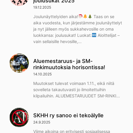
joulusukat 2025
19.12.2025
Joulunäyttelyiden aika!
Taas on se
aika vuodesta, kun järjestämme joulunäyttelyt
ja nyt jälleen myös sukkahevosille on oma
luokkansa: joulusukat! Luokat:
Aloittelijat –
vain sellaisille hevosille,
Aluemestaruus- ja SM-
rinkimuutoksia horisontissa!
14.10.2025
Muutokset tulevat voimaan 1.11., eikä niitä
sovelleta takautuvasti jo ilmoitettuihin
kilpailuihin. ALUEMESTARUUDET SM-RINKI
SKHH ry sanoo ei tekoälylle
24.9.2025
Viime aikoina on erityisesti sosiaalisessa