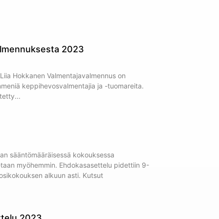
almennuksesta 2023
: Liia Hokkanen Valmentajavalmennus on
mmeniä keppihevosvalmentajia ja -tuomareita.
tetty
itaan sääntömääräisessä kokouksessa
taan myöhemmin. Ehdokasasettelu pidettiin 9-
uosikokouksen alkuun asti. Kutsut
ttelu 2023