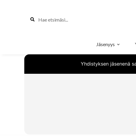
Jäsenyys
Yhdistyksen jäsenenä sa