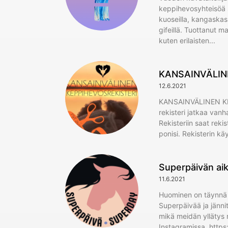
keppihevosyhteisöä s
kuoseilla, kangaskass
gifeillä. Tuottanut m
kuten erilaisten
KANSAINVÄLIN
12.6.2021
KANSAINVÄLINEN KE
rekisteri jatkaa van
Rekisteriin saat reki
ponisi. Rekisterin kä
Superpäivän aik
11.6.2021
Huominen on täynnä
Superpäivää ja jänni
mikä meidän yllätys 
Instagramissa. http