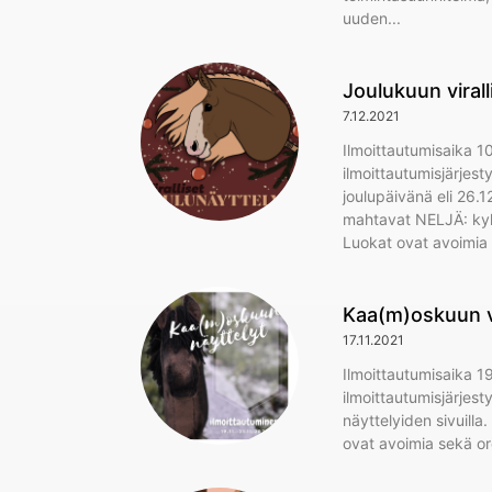
uuden
Joulukuun virall
7.12.2021
Ilmoittautumisaika 1
ilmoittautumisjärjest
joulupäivänä eli 26.12
mahtavat NELJÄ: kylmä
Luokat ovat avoimia
Kaa(m)oskuun vi
17.11.2021
Ilmoittautumisaika 19
ilmoittautumisjärjes
näyttelyiden sivuilla
ovat avoimia sekä ore