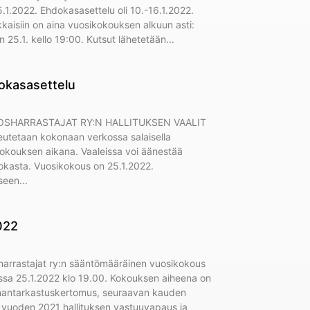
1.2022. Ehdokasasettelu oli 10.-16.1.2022.
kaisiin on aina vuosikokouksen alkuun asti:
 25.1. kello 19:00. Kutsut lähetetään
dokasasettelu
SHARRASTAJAT RY:N HALLITUKSEN VAALIT
oteutetaan kokonaan verkossa salaisella
okouksen aikana. Vaaleissa voi äänestää
kasta. Vuosikokous on 25.1.2022.
kseen
022
rrastajat ry:n sääntömääräinen vuosikokous
sa 25.1.2022 klo 19.00. Kokouksen aiheena on
nantarkastuskertomus, seuraavan kauden
 vuoden 2021 hallituksen vastuuvapaus ja