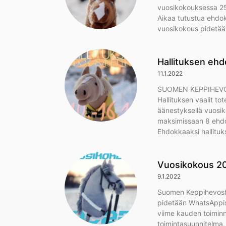
vuosikokouksessa 25.
Aikaa tutustua ehdok
vuosikokous pidetään
Hallituksen eh
11.1.2022
SUOMEN KEPPIHEVO
Hallituksen vaalit t
äänestyksellä vuosik
maksimissaan 8 ehdo
Ehdokkaaksi hallitu
Vuosikokous 2
9.1.2022
Suomen Keppihevosha
pidetään WhatsAppis
viime kauden toimin
toimintasuunnitelma,