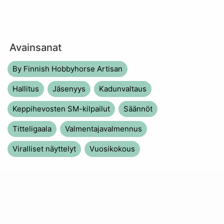
Avainsanat
By Finnish Hobbyhorse Artisan
Hallitus
Jäsenyys
Kadunvaltaus
Keppihevosten SM-kilpailut
Säännöt
Titteligaala
Valmentajavalmennus
Viralliset näyttelyt
Vuosikokous