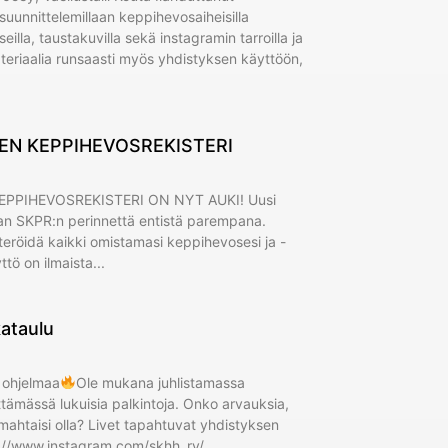
uunnittelemillaan keppihevosaiheisilla
eilla, taustakuvilla sekä instagramin tarroilla ja
ateriaalia runsaasti myös yhdistyksen käyttöön,
EN KEPPIHEVOSREKISTERI
PPIHEVOSREKISTERI ON NYT AUKI! Uusi
han SKPR:n perinnettä entistä parempana.
steröidä kaikki omistamasi keppihevosesi ja -
yttö on ilmaista
ataulu
 ohjelmaa
Ole mukana juhlistamassa
ttämässä lukuisia palkintoja. Onko arvauksia,
mahtaisi olla? Livet tapahtuvat yhdistyksen
s://www.instagram.com/skhh_ry/