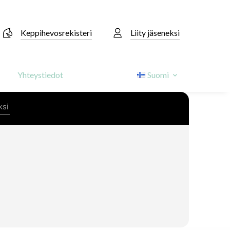
Keppihevosrekisteri
Liity jäseneksi
Yhteystiedot
Suomi
ksi