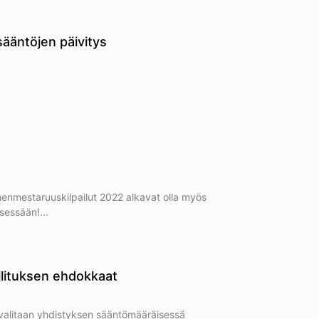
ääntöjen päivitys
nmestaruuskilpailut 2022 alkavat olla myös
sessään!
llituksen ehdokkaat
 valitaan yhdistyksen sääntömääräisessä