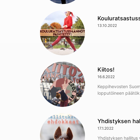
Kouluratsastuss
13.10.2022
Kiitos!
16.6.2022
Keppihevosten Suome
lopputöineen päätök
Yhdistyksen ha
17.1.2022
Yhdistyksen hallitus