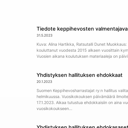
Tiedote keppihevosten valmentajav
31.5.2023
Kuva: Alina Hartikka, Ratsutalli Dunet Muokkaus
kouluttanut vuodesta 2015 alkaen vuosittain ky
Vuosien aikana koulutuksen materiaaleja on päivi
Yhdistyksen hallituksen ehdokkaat
20.1.2023
Suomen Keppihevosharrastajat ry:n hallitus val
helmikuussa. Vuosikokouksen päivämäärä ilmoite
17.1.2023. Aikaa tutustua ehdokkaisiin on aina v
vuosikokoukseen
Yhdistyksen hallituksen ehdokasase