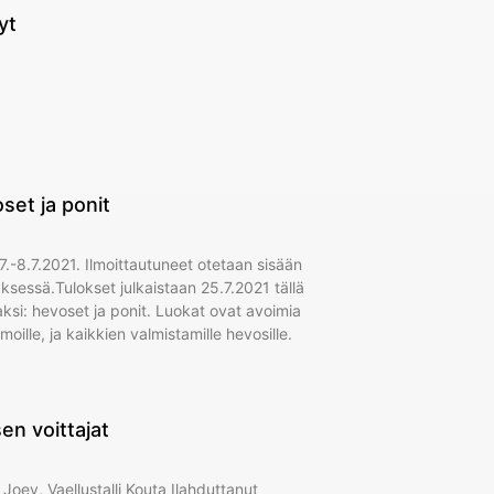
yt
set ja ponit
7.-8.7.2021. Ilmoittautuneet otetaan sisään
yksessä.Tulokset julkaistaan 25.7.2021 tällä
aksi: hevoset ja ponit. Luokat ovat avoimia
moille, ja kaikkien valmistamille hevosille.
en voittajat
 Joey, Vaellustalli Kouta Ilahduttanut