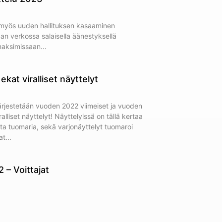
myös uuden hallituksen kasaaminen
an verkossa salaisella äänestyksellä
maksimissaan
ekat viralliset näyttelyt
ärjestetään vuoden 2022 viimeiset ja vuoden
lliset näyttelyt! Näyttelyissä on tällä kertaa
ista tuomaria, sekä varjonäyttelyt tuomaroi
at
2 – Voittajat