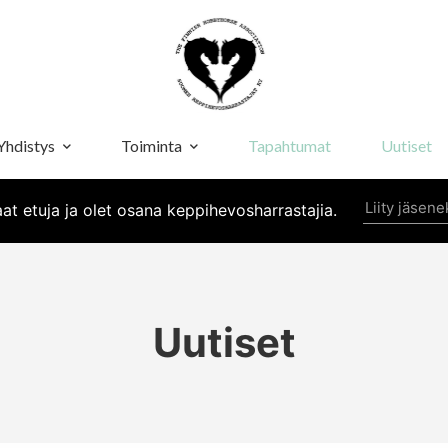
Yhdistys
Toiminta
Tapahtumat
Uutiset
Liity jäsene
at etuja ja olet osana keppihevosharrastajia.
Uutiset